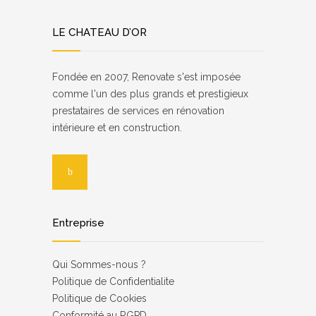
LE CHATEAU D’OR
Fondée en 2007, Renovate s'est imposée
comme l'un des plus grands et prestigieux
prestataires de services en rénovation
intérieure et en construction.
Entreprise
Qui Sommes-nous ?
Роlіtіquе dе Соnfіdеntіаlіtе
Politique de Cookies
Соnfоrmіté аu RGРD