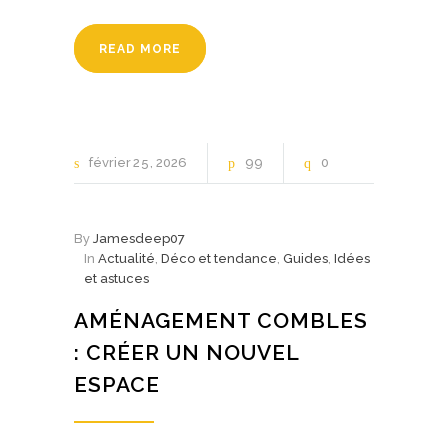
READ MORE
février
25
2026
99
0
By
Jamesdeep07
In
Actualité
,
Déco et tendance
,
Guides
,
Idées
et astuces
AMÉNAGEMENT COMBLES
: CRÉER UN NOUVEL
ESPACE