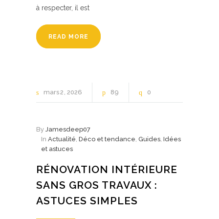
à respecter, il est
READ MORE
mars
2
2026
89
0
By
Jamesdeep07
In
Actualité
,
Déco et tendance
,
Guides
,
Idées
et astuces
RÉNOVATION INTÉRIEURE
SANS GROS TRAVAUX :
ASTUCES SIMPLES