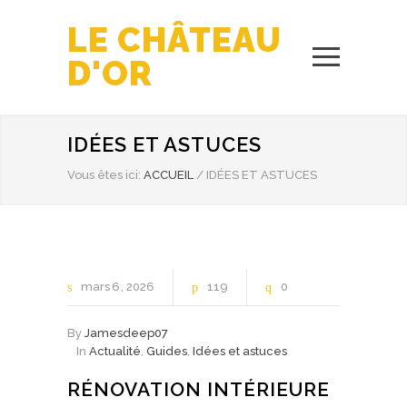
LE CHÂTEAU
D'OR
IDÉES ET ASTUCES
Vous êtes ici:
ACCUEIL
/
IDÉES ET ASTUCES
mars
6
2026
119
0
By
Jamesdeep07
In
Actualité
,
Guides
,
Idées et astuces
RÉNOVATION INTÉRIEURE