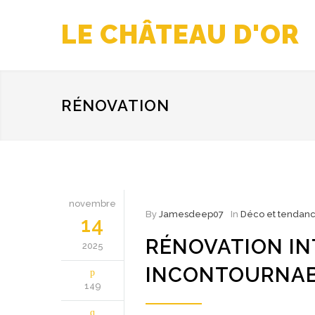
LE CHÂTEAU D'OR
RÉNOVATION
novembre
By
Jamesdeep07
In
Déco et tendan
14
RÉNOVATION IN
2025
INCONTOURNAB
149