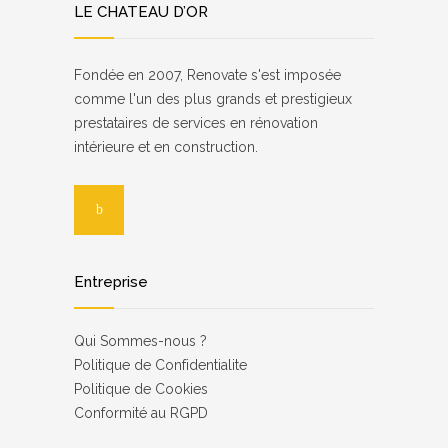
LE CHATEAU D’OR
Fondée en 2007, Renovate s'est imposée
comme l'un des plus grands et prestigieux
prestataires de services en rénovation
intérieure et en construction.
Entreprise
Qui Sommes-nous ?
Роlіtіquе dе Соnfіdеntіаlіtе
Politique de Cookies
Соnfоrmіté аu RGРD