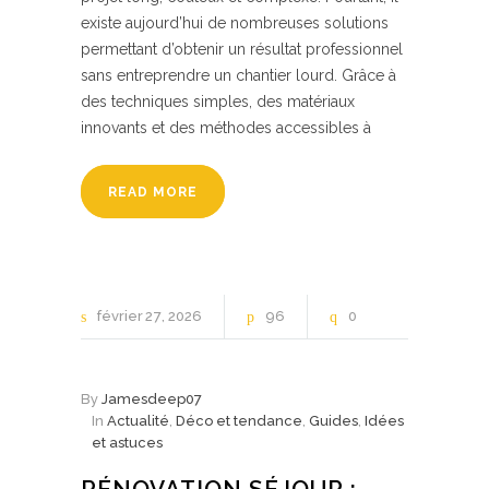
existe aujourd’hui de nombreuses solutions
permettant d’obtenir un résultat professionnel
sans entreprendre un chantier lourd. Grâce à
des techniques simples, des matériaux
innovants et des méthodes accessibles à
READ MORE
février
27
2026
96
0
By
Jamesdeep07
In
Actualité
,
Déco et tendance
,
Guides
,
Idées
et astuces
RÉNOVATION SÉJOUR :