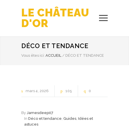
LE CHÂTEAU
D'OR
DÉCO ET TENDANCE
Vous êtes ici:
ACCUEIL
/
DÉCO ET TENDANCE
mars
4
2026
105
0
By
Jamesdeep07
In
Déco et tendance
,
Guides
,
Idées et
astuces