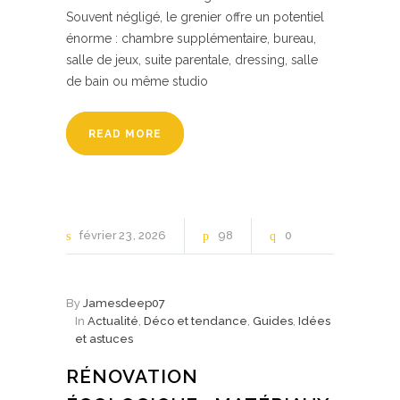
Souvent négligé, le grenier offre un potentiel
énorme : chambre supplémentaire, bureau,
salle de jeux, suite parentale, dressing, salle
de bain ou même studio
READ MORE
février
23
2026
98
0
By
Jamesdeep07
In
Actualité
,
Déco et tendance
,
Guides
,
Idées
et astuces
RÉNOVATION