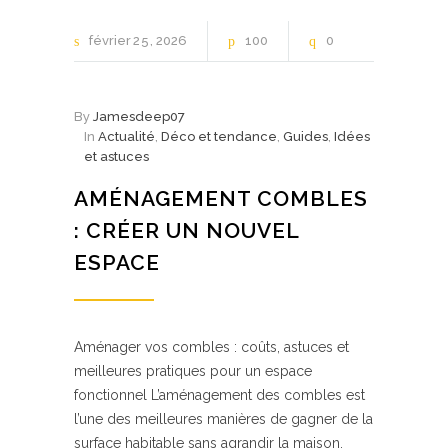
février
25
2026
100
0
By
Jamesdeep07
In
Actualité
,
Déco et tendance
,
Guides
,
Idées
et astuces
AMÉNAGEMENT COMBLES
: CRÉER UN NOUVEL
ESPACE
Aménager vos combles : coûts, astuces et
meilleures pratiques pour un espace
fonctionnel L’aménagement des combles est
l’une des meilleures manières de gagner de la
surface habitable sans agrandir la maison.