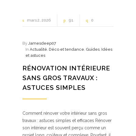
mars
2
2026
91
0
By
Jamesdeep07
In
Actualité
,
Déco et tendance
,
Guides
,
Idées
et astuces
RÉNOVATION INTÉRIEURE
SANS GROS TRAVAUX :
ASTUCES SIMPLES
Comment rénover votre intérieur sans gros
travaux : astuces simples et efficaces Rénover
son intérieur est souvent perçu comme un
projet long, coûteux et complexe. Pourtant, il