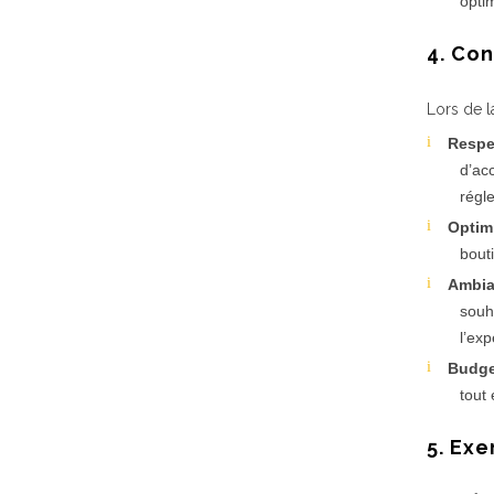
opti
4. Co
Lors de 
Respe
d’ac
régl
Optimi
bouti
Ambia
souh
l’exp
Budge
tout
5. Ex