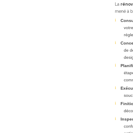
La
rénov
mené à bi
Consul
votr
régl
Conce
de d
desi
Planif
étap
comm
Exécu
souc
Finit
déco
Inspec
conf