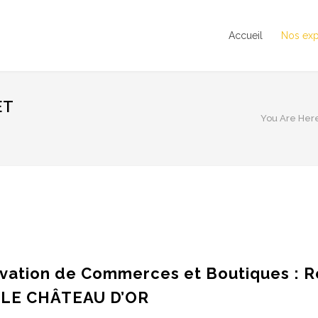
Accueil
Nos exp
ET
You Are Her
ation de Commerces et Boutiques : Re
 LE CHÂTEAU D’OR