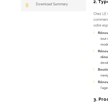
2. Ty
Download Summary
Chez LE 
commerce
votre esp
Rénov
tout
mode
Rénov
réno
étro
Bouti
navi
Rénov
l’ag
3. Pr