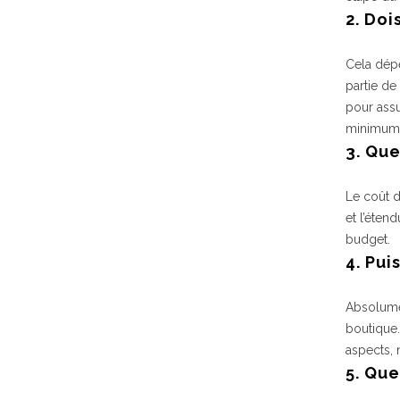
2. Doi
Cela dépe
partie de
pour assu
minimum l
3. Que
Le coût 
et l’éten
budget.
4. Pui
Absolume
boutique.
aspects, 
5. Qu