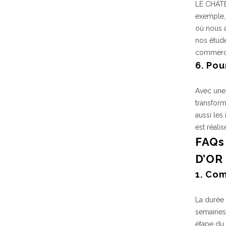
LE CHÂTE
exemple, 
où nous a
nos étud
commerci
6. Po
Avec une
transform
aussi les
est réalis
FAQs
D’OR
1. Co
La durée
semaines,
étape du 