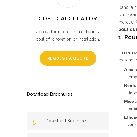
Dans le m
Une
rén
COST CALCULATOR
marque. 
boutiqu
Use our form to estimate the initial
1. Pou
cost of renovation or installation.
La
rénov
REQUEST A QUOTE
marché en
Amélio
temp
Renfo
de v
Download Brochures
Mise à
mobi
Effica
Download Brochure
vos 