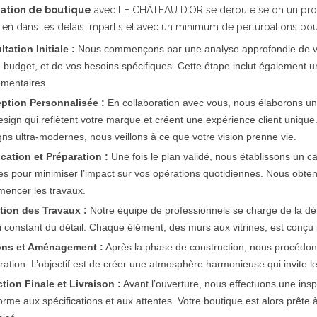
ation de boutique
avec LE CHÂTEAU D’OR se déroule selon un proce
en dans les délais impartis et avec un minimum de perturbations pour 
tation Initiale :
Nous commençons par une analyse approfondie de votr
e budget, et de vos besoins spécifiques. Cette étape inclut également u
ementaires.
ption Personnalisée :
En collaboration avec vous, nous élaborons un
esign qui reflètent votre marque et créent une expérience client uniqu
gns ultra-modernes, nous veillons à ce que votre vision prenne vie.
ication et Préparation :
Une fois le plan validé, nous établissons un ca
es pour minimiser l’impact sur vos opérations quotidiennes. Nous obte
encer les travaux.
tion des Travaux :
Notre équipe de professionnels se charge de la démol
i constant du détail. Chaque élément, des murs aux vitrines, est conçu p
ions et Aménagement :
Après la phase de construction, nous procédons à 
ration. L’objectif est de créer une atmosphère harmonieuse qui invite le
tion Finale et Livraison :
Avant l’ouverture, nous effectuons une ins
orme aux spécifications et aux attentes. Votre boutique est alors prête 