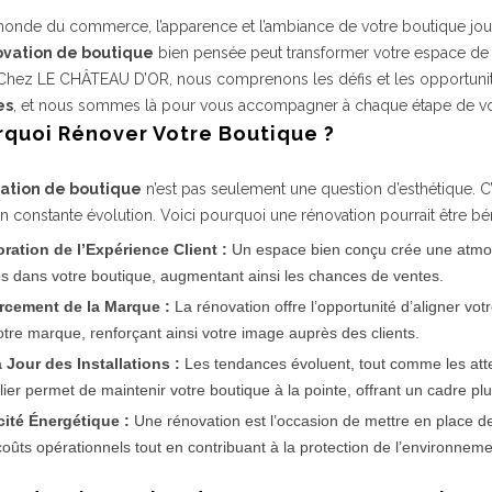
onde du commerce, l’apparence et l’ambiance de votre boutique jouent u
ovation de boutique
bien pensée peut transformer votre espace de ve
Chez LE CHÂTEAU D’OR, nous comprenons les défis et les opportuni
es
, et nous sommes là pour vous accompagner à chaque étape de vot
rquoi Rénover Votre Boutique ?
ation de boutique
n’est pas seulement une question d’esthétique. C’
 constante évolution. Voici pourquoi une rénovation pourrait être 
ration de l’Expérience Client :
Un espace bien conçu crée une atmosph
s dans votre boutique, augmentant ainsi les chances de ventes.
rcement de la Marque :
La rénovation offre l’opportunité d’aligner votr
otre marque, renforçant ainsi votre image auprès des clients.
 Jour des Installations :
Les tendances évoluent, tout comme les atte
lier permet de maintenir votre boutique à la pointe, offrant un cadre plu
cité Énergétique :
Une rénovation est l’occasion de mettre en place d
coûts opérationnels tout en contribuant à la protection de l’environneme