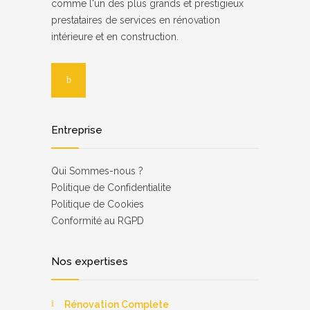
comme l'un des plus grands et prestigieux
prestataires de services en rénovation
intérieure et en construction.
Entreprise
Qui Sommes-nous ?
Роlіtіquе dе Соnfіdеntіаlіtе
Politique de Cookies
Соnfоrmіté аu RGРD
Nos expertises
Rénovation Complete