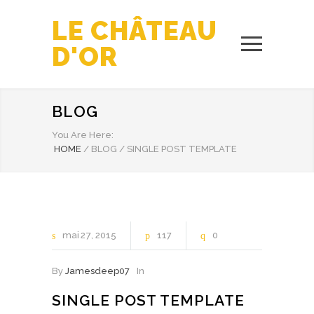
LE CHÂTEAU
D'OR
BLOG
You Are Here:
HOME
/
BLOG
/
SINGLE POST TEMPLATE
mai
27
2015
117
0
By
Jamesdeep07
In
SINGLE POST TEMPLATE