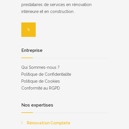
prestataires de services en rénovation
intérieure et en construction.
Entreprise
Qui Sommes-nous ?
Роlіtіquе dе Соnfіdеntіаlіtе
Politique de Cookies
Соnfоrmіté аu RGРD
Nos expertises
Rénovation Complete