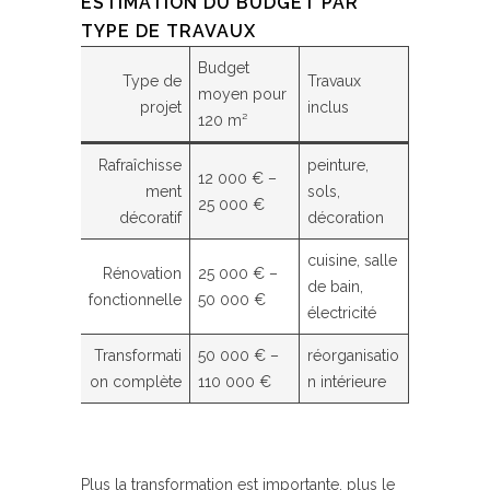
ESTIMATION DU BUDGET PAR
TYPE DE TRAVAUX
Budget
Type de
Travaux
moyen pour
projet
inclus
120 m²
Rafraîchisse
peinture,
12 000 € –
ment
sols,
25 000 €
décoratif
décoration
cuisine, salle
Rénovation
25 000 € –
de bain,
fonctionnelle
50 000 €
électricité
Transformati
50 000 € –
réorganisatio
on complète
110 000 €
n intérieure
Plus la transformation est importante, plus le