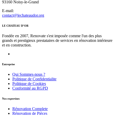
93160 Noisy-le-Grand
E-mail:
contact@lechateaudor.org
LE CHATEAU D’OR
Fondée en 2007, Renovate s'est imposée comme l'un des plus
grands et prestigieux prestataires de services en rénovation intérieure
et en construction.
Entreprise
Qui Sommes-nous ?
Роlіtіquе dе Соnfіdеntіаlіtе
Politique de Cookies
Соnfоrmіté аu RGРD
Nos expertises
Rénovation Complete
Rénovation de Pièces