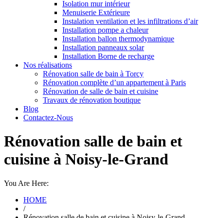
Isolation mur intérieur
Menuiserie Extérieure
Instalation ventilation et les infiltrations d’air
Installation pompe a chaleur
Installation ballon thermodynamique
Installation panneaux solar
Installation Borne de recharge
Nos réalisations
Rénovation salle de bain à Torcy
Rénovation complète d’un appartement à Paris
Rénovation de salle de bain et cuisine
Travaux de rénovation boutique
Blog
Contactez-Nous
Rénovation salle de bain et
cuisine à Noisy-le-Grand
You Are Here:
HOME
/
Rénovation salle de bain et cuisine à Noisy-le-Grand